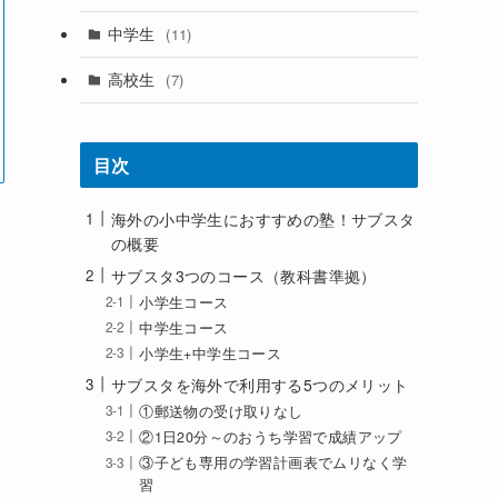
中学生
(11)
高校生
(7)
目次
海外の小中学生におすすめの塾！サブスタ
の概要
サブスタ3つのコース（教科書準拠）
小学生コース
中学生コース
小学生+中学生コース
サブスタを海外で利用する5つのメリット
①郵送物の受け取りなし
②1日20分～のおうち学習で成績アップ
③子ども専用の学習計画表でムリなく学
習