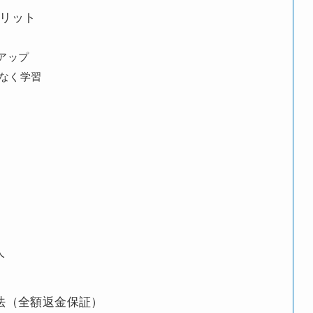
メリット
アップ
なく学習
人
法（全額返金保証）