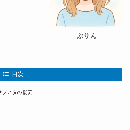
ぷりん
目次
サブスタの概要
）