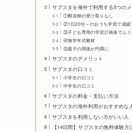
サブスタを海外で利用する5つの
①郵送物の受け取りなし
②1日20分～のおうち学習で成績
③子ども専用の学習計画表でムリ
④無学年式教材
⑤親子の関係が円満に
サブスタのデメリット
サブスタの口コミ
小学生の口コミ
中学生の口コミ
サブスタの料金・支払い方法
サブスタの海外利用がおすすめな
サブスタを利用しない方がいい人
【14日間】サブスタの無料体験方