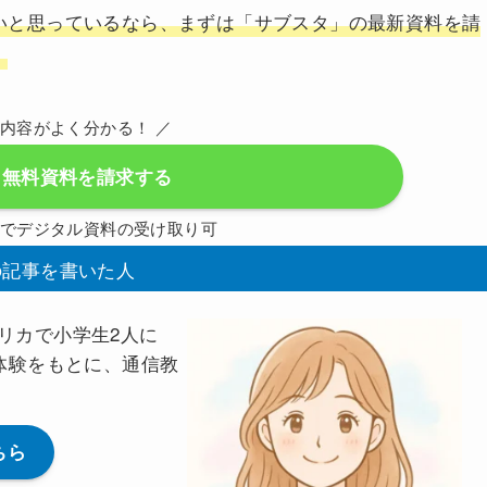
いと思っているなら、まずは「サブスタ」の最新資料を請
。
の内容がよく分かる！ ／
ぐ無料資料を請求する
でデジタル資料の受け取り可
の記事を書いた人
リカで小学生2人に
体験をもとに、通信教
ちら