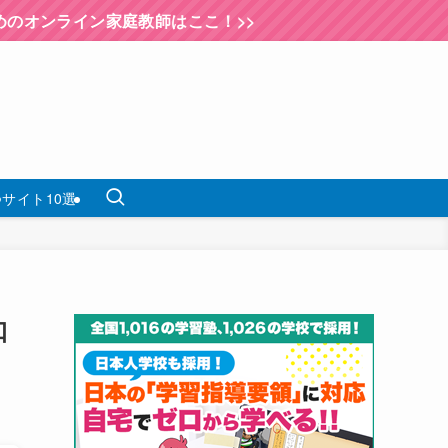
ン家庭教師はここ！>>
サイト10選
口