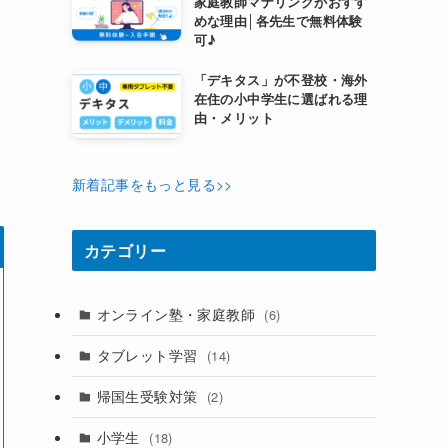
家庭教師マナリンクがおすす
めな理由│各先生で無料体験
可♪
「デキタス」が不登校・海外
在住の小中学生に選ばれる理
由・メリット
新着記事をもっと見る>>
カテゴリー
オンライン塾・家庭教師
(6)
タブレット学習
(14)
帰国生受験対策
(2)
小学生
(18)