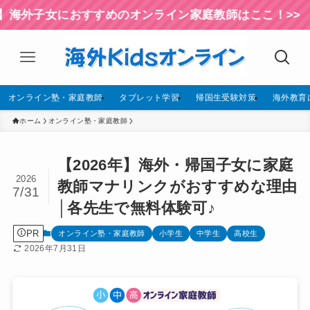
におすすめのオンライン家庭教師はここ！>>
オンライン塾・家庭教師
タブレット学習
帰国生受験対策
海外教育
ホーム
オンライン塾・家庭教師
【2026年】海外・帰国子女に家庭
2026
教師マナリンクがおすすめな理由
7/31
│各先生で無料体験可♪
PR
オンライン塾・家庭教師
小学生
中学生
高校生
2026年7月31日