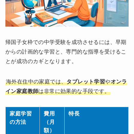
帰国子女枠での中学受験を成功させるには、早期
からの計画的な学習と、専門的な指導を受けるこ
とが成功のカギとなります。
海外在住中の家庭では、
タブレット学習
や
オンラ
イン家庭教師
は非常に効果的な手段です。
家庭学習
費用
特長
の方法
（月
額）