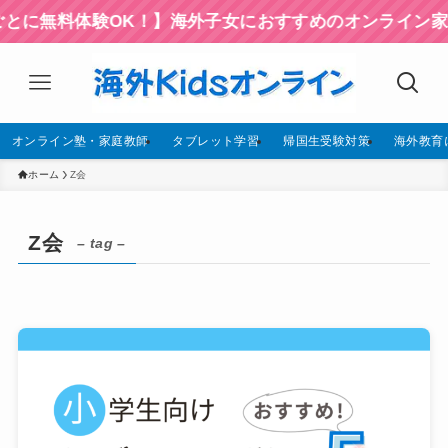
に無料体験OK！】海外子女におすすめのオンライン家庭
オンライン塾・家庭教師
タブレット学習
帰国生受験対策
海外教育
ホーム
Z会
Z会
– tag –